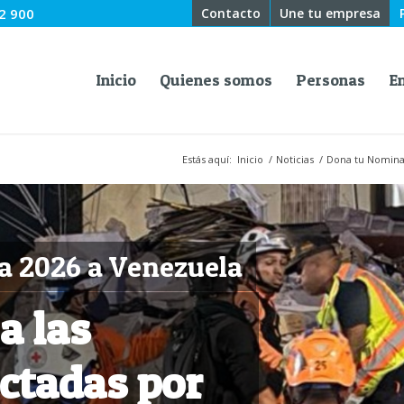
2 900
Contacto
Une tu empresa
Inicio
Quienes somos
Personas
E
Estás aquí:
Inicio
/
Noticias
/
Dona tu Nominat
a 2026 a Venezuela
a las
ctadas por