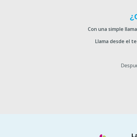
¿
Con una simple llam
Llama desde el tel
Despué
L