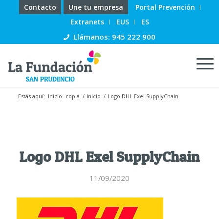
Contacto
Une tu empresa
Portal Prevención
Extranets
EUS
ES
Llámanos: 945 222 900
Estás aquí:
Inicio -copia
/
Inicio
/
Logo DHL Exel SupplyChain
Logo DHL Exel SupplyChain
11/09/2020