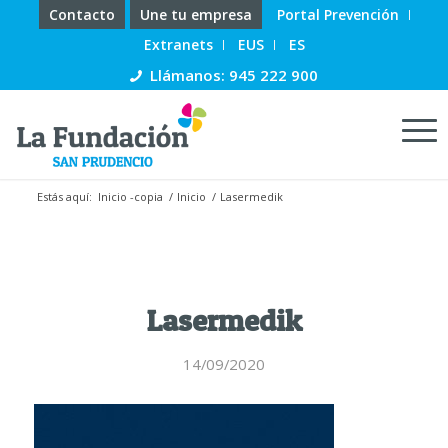
Contacto
Une tu empresa
Portal Prevención
Extranets
EUS
ES
Llámanos: 945 222 900
Estás aquí:
Inicio -copia
/
Inicio
/
Lasermedik
Lasermedik
14/09/2020