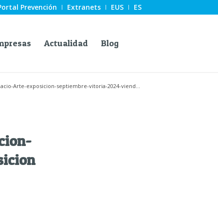
Portal Prevención
Extranets
EUS
ES
mpresas
Actualidad
Blog
acio-Arte-exposicion-septiembre-vitoria-2024-viend...
cion-
icion