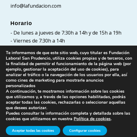
info@lafundacion.com
Horario
- De lunes a jueves de 7:30h a 14h y de 15h a 19h
- Viernes de 7:30h a 14h
Te informamos de que este sitio web, cuyo titular es Fundación
Laboral San Prudencio, utiliza cookies propias y de terceros, con
la finalidad de permitir el funcionamiento de la página web (por
Políticas
ejemplo, gestionar la aceptación del uso de cookies), para
analizar el tráfico o la navegación de los usuarios por ella, así
Política de Privacidad
como cines de marketing para mostrarle anuncios
Política de cookies
personalizados
A continuación, te mostramos información sobre las cookies
Aviso Legal
que utilizamos y, a través de las opciones habilitadas, podrás
aceptar todas las cookies, rechazarlas o seleccionar aquellas
que desees autorizar.
Puedes consultar la información completa y detallada sobre las
cookies que utilizamos en nuestra
Política de cookies
.
Aceptar todas las cookies
Configurar cookies
© Fundación Laboral San Prudencio. Todos los