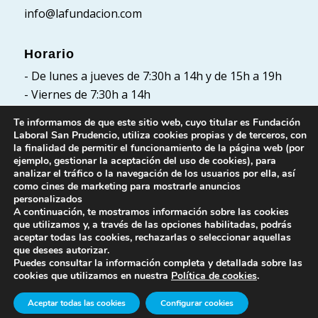
info@lafundacion.com
Horario
- De lunes a jueves de 7:30h a 14h y de 15h a 19h
- Viernes de 7:30h a 14h
Te informamos de que este sitio web, cuyo titular es Fundación
Laboral San Prudencio, utiliza cookies propias y de terceros, con
la finalidad de permitir el funcionamiento de la página web (por
Políticas
ejemplo, gestionar la aceptación del uso de cookies), para
analizar el tráfico o la navegación de los usuarios por ella, así
Política de Privacidad
como cines de marketing para mostrarle anuncios
Política de cookies
personalizados
A continuación, te mostramos información sobre las cookies
Aviso Legal
que utilizamos y, a través de las opciones habilitadas, podrás
aceptar todas las cookies, rechazarlas o seleccionar aquellas
que desees autorizar.
Puedes consultar la información completa y detallada sobre las
cookies que utilizamos en nuestra
Política de cookies
.
Aceptar todas las cookies
Configurar cookies
© Fundación Laboral San Prudencio. Todos los