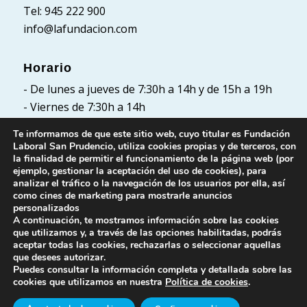
Tel: 945 222 900
info@lafundacion.com
Horario
- De lunes a jueves de 7:30h a 14h y de 15h a 19h
- Viernes de 7:30h a 14h
Te informamos de que este sitio web, cuyo titular es Fundación
Laboral San Prudencio, utiliza cookies propias y de terceros, con
la finalidad de permitir el funcionamiento de la página web (por
Políticas
ejemplo, gestionar la aceptación del uso de cookies), para
analizar el tráfico o la navegación de los usuarios por ella, así
Política de Privacidad
como cines de marketing para mostrarle anuncios
Política de cookies
personalizados
A continuación, te mostramos información sobre las cookies
Aviso Legal
que utilizamos y, a través de las opciones habilitadas, podrás
aceptar todas las cookies, rechazarlas o seleccionar aquellas
que desees autorizar.
Puedes consultar la información completa y detallada sobre las
cookies que utilizamos en nuestra
Política de cookies
.