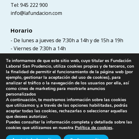
Tel: 945 222 900
info@lafundacion.com
Horario
- De lunes a jueves de 7:30h a 14h y de 15h a 19h
- Viernes de 7:30h a 14h
Te informamos de que este sitio web, cuyo titular es Fundación
Laboral San Prudencio, utiliza cookies propias y de terceros, con
la finalidad de permitir el funcionamiento de la página web (por
Políticas
ejemplo, gestionar la aceptación del uso de cookies), para
analizar el tráfico o la navegación de los usuarios por ella, así
Política de Privacidad
como cines de marketing para mostrarle anuncios
Política de cookies
personalizados
A continuación, te mostramos información sobre las cookies
Aviso Legal
que utilizamos y, a través de las opciones habilitadas, podrás
aceptar todas las cookies, rechazarlas o seleccionar aquellas
que desees autorizar.
Puedes consultar la información completa y detallada sobre las
cookies que utilizamos en nuestra
Política de cookies
.