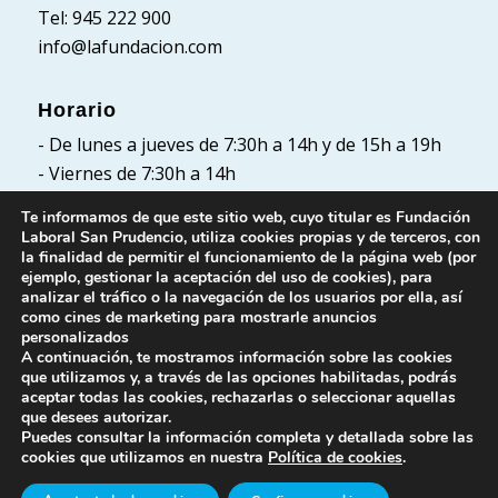
Tel: 945 222 900
info@lafundacion.com
Horario
- De lunes a jueves de 7:30h a 14h y de 15h a 19h
- Viernes de 7:30h a 14h
Te informamos de que este sitio web, cuyo titular es Fundación
Laboral San Prudencio, utiliza cookies propias y de terceros, con
la finalidad de permitir el funcionamiento de la página web (por
Políticas
ejemplo, gestionar la aceptación del uso de cookies), para
analizar el tráfico o la navegación de los usuarios por ella, así
Política de Privacidad
como cines de marketing para mostrarle anuncios
Política de cookies
personalizados
A continuación, te mostramos información sobre las cookies
Aviso Legal
que utilizamos y, a través de las opciones habilitadas, podrás
aceptar todas las cookies, rechazarlas o seleccionar aquellas
que desees autorizar.
Puedes consultar la información completa y detallada sobre las
cookies que utilizamos en nuestra
Política de cookies
.