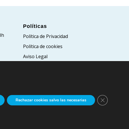
Políticas
0h
Política de Privacidad
Política de cookies
Aviso Legal
Cerrar el bann
Rechazar cookies salvo las necesarias