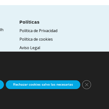
Políticas
0h
Política de Privacidad
Política de cookies
Aviso Legal
Cerrar el bann
Rechazar cookies salvo las necesarias