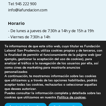
Tel: 945 222 900
info@lafundacion.com
Horario
- De lunes a jueves de 7:30h a 14h y de 15h a 19h
- Viernes de 7:30h a 14h
Te informamos de que este sitio web, cuyo titular es Fundación
Laboral San Prudencio, utiliza cookies propias y de terceros, con
la finalidad de permitir el funcionamiento de la página web (por
Políticas
ejemplo, gestionar la aceptación del uso de cookies), para
analizar el tráfico o la navegación de los usuarios por ella, así
Política de Privacidad
como cines de marketing para mostrarle anuncios
Política de cookies
personalizados
A continuación, te mostramos información sobre las cookies
Aviso Legal
que utilizamos y, a través de las opciones habilitadas, podrás
aceptar todas las cookies, rechazarlas o seleccionar aquellas
que desees autorizar.
Puedes consultar la información completa y detallada sobre las
cookies que utilizamos en nuestra
Política de cookies
.