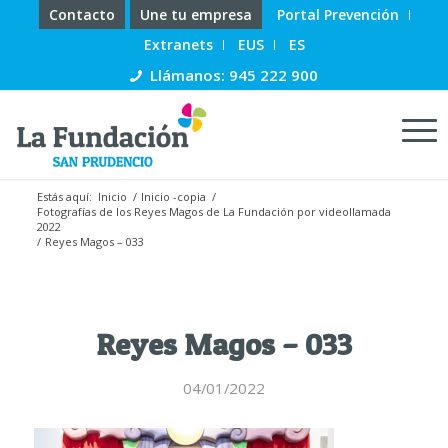
Contacto
Une tu empresa
Portal Prevención
Extranets
EUS
ES
Llámanos: 945 222 900
Estás aquí:
Inicio
/
Inicio -copia
/
Fotografías de los Reyes Magos de La Fundación por videollamada
2022
/
Reyes Magos – 033
Reyes Magos – 033
04/01/2022