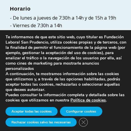
Horario
- De lunes a jueves de 7:30h a 14h y de 15h a 19h
- Viernes de 7:30h a 14h
Te informamos de que este sitio web, cuyo titular es Fundación
Laboral San Prudencio, utiliza cookies propias y de terceros, con
la finalidad de permitir el funcionamiento de la página web (por
Políticas
ejemplo, gestionar la aceptación del uso de cookies), para
analizar el tráfico o la navegación de los usuarios por ella, así
Política de Privacidad
como cines de marketing para mostrarle anuncios
Política de cookies
personalizados
A continuación, te mostramos información sobre las cookies
Aviso Legal
que utilizamos y, a través de las opciones habilitadas, podrás
aceptar todas las cookies, rechazarlas o seleccionar aquellas
que desees autorizar.
Puedes consultar la información completa y detallada sobre las
cookies que utilizamos en nuestra
Política de cookies
.
Aceptar todas las cookies
Configurar cookies
© Fundación Laboral San Prudencio. Todos los
Cerrar el banner de cook
Rechazar cookies salvo las necesarias
derechos reservados.