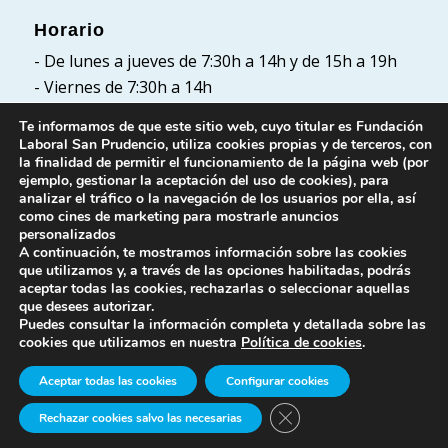
Horario
- De lunes a jueves de 7:30h a 14h y de 15h a 19h
- Viernes de 7:30h a 14h
Te informamos de que este sitio web, cuyo titular es Fundación
Laboral San Prudencio, utiliza cookies propias y de terceros, con
la finalidad de permitir el funcionamiento de la página web (por
Políticas
ejemplo, gestionar la aceptación del uso de cookies), para
analizar el tráfico o la navegación de los usuarios por ella, así
Política de Privacidad
como cines de marketing para mostrarle anuncios
Política de cookies
personalizados
A continuación, te mostramos información sobre las cookies
Aviso Legal
que utilizamos y, a través de las opciones habilitadas, podrás
aceptar todas las cookies, rechazarlas o seleccionar aquellas
que desees autorizar.
Puedes consultar la información completa y detallada sobre las
cookies que utilizamos en nuestra
Política de cookies
.
Aceptar todas las cookies
Configurar cookies
© Fundación Laboral San Prudencio. Todos los
Cerrar el banner de cook
Rechazar cookies salvo las necesarias
derechos reservados.