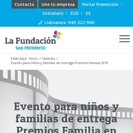
Contacto
Une tu empresa
Portal Prevención
Extranets
EUS
ES
Llámanos: 945 222 900
Estás aquí:
Inicio
/
Galerias
/
Evento para niños y familias de entrega Premios Familia 2019
Evento para niños y
familias de entrega
Premios Familia en