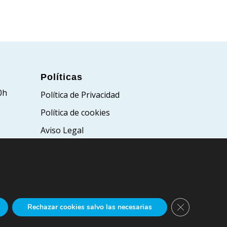
Políticas
0h
Política de Privacidad
Política de cookies
Aviso Legal
Cerrar el bann
Rechazar cookies salvo las necesarias