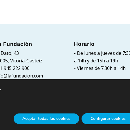
a Fundación
Horario
 Dato, 43
- De lunes a jueves de 7:3
005, Vitoria-Gasteiz
a 14h y de 15h a 19h
l: 945 222 900
- Viernes de 7:30h a 14h
fo@lafundacion.com
y
Aceptar todas las cookies
Configurar cookies