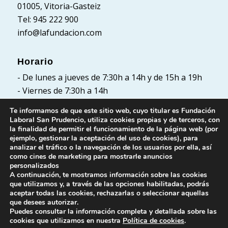
01005, Vitoria-Gasteiz
Tel: 945 222 900
info@lafundacion.com
Horario
- De lunes a jueves de 7:30h a 14h y de 15h a 19h
- Viernes de 7:30h a 14h
Te informamos de que este sitio web, cuyo titular es Fundación
Laboral San Prudencio, utiliza cookies propias y de terceros, con
la finalidad de permitir el funcionamiento de la página web (por
Políticas
ejemplo, gestionar la aceptación del uso de cookies), para
analizar el tráfico o la navegación de los usuarios por ella, así
Política de Privacidad
como cines de marketing para mostrarle anuncios
Política de cookies
personalizados
A continuación, te mostramos información sobre las cookies
Aviso Legal
que utilizamos y, a través de las opciones habilitadas, podrás
aceptar todas las cookies, rechazarlas o seleccionar aquellas
que desees autorizar.
Puedes consultar la información completa y detallada sobre las
cookies que utilizamos en nuestra
Política de cookies
.