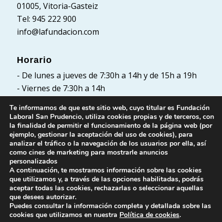
01005, Vitoria-Gasteiz
Tel: 945 222 900
info@lafundacion.com
Horario
- De lunes a jueves de 7:30h a 14h y de 15h a 19h
- Viernes de 7:30h a 14h
Te informamos de que este sitio web, cuyo titular es Fundación
Laboral San Prudencio, utiliza cookies propias y de terceros, con
la finalidad de permitir el funcionamiento de la página web (por
Políticas
ejemplo, gestionar la aceptación del uso de cookies), para
analizar el tráfico o la navegación de los usuarios por ella, así
Política de Privacidad
como cines de marketing para mostrarle anuncios
Política de cookies
personalizados
A continuación, te mostramos información sobre las cookies
Aviso Legal
que utilizamos y, a través de las opciones habilitadas, podrás
aceptar todas las cookies, rechazarlas o seleccionar aquellas
que desees autorizar.
Puedes consultar la información completa y detallada sobre las
cookies que utilizamos en nuestra
Política de cookies
.