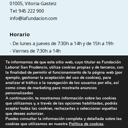
01005, Vitoria-Gasteiz
Tel: 945 222 900
info@lafundacion.com
Horario
- De lunes a jueves de 7:30h a 14h y de 15h a 19h
- Viernes de 7:30h a 14h
Te informamos de que este sitio web, cuyo titular es Fundación
Laboral San Prudencio, utiliza cookies propias y de terceros, con
la finalidad de permitir el funcionamiento de la página web (por
Políticas
ejemplo, gestionar la aceptación del uso de cookies), para
analizar el tráfico o la navegación de los usuarios por ella, así
Política de Privacidad
como cines de marketing para mostrarle anuncios
Política de cookies
personalizados
A continuación, te mostramos información sobre las cookies
Aviso Legal
que utilizamos y, a través de las opciones habilitadas, podrás
aceptar todas las cookies, rechazarlas o seleccionar aquellas
que desees autorizar.
Puedes consultar la información completa y detallada sobre las
cookies que utilizamos en nuestra
Política de cookies
.