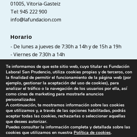
01005, Vitoria-Gasteiz
Tel: 945 222 900
info@lafundacion.com
Horario
- De lunes a jueves de 7:30h a 14h y de 15h a 19h
- Viernes de 7:30h a 14h
Te informamos de que este sitio web, cuyo titular es Fundación
Laboral San Prudencio, utiliza cookies propias y de terceros, con
la finalidad de permitir el funcionamiento de la página web (por
Políticas
ejemplo, gestionar la aceptación del uso de cookies), para
analizar el tráfico o la navegación de los usuarios por ella, así
Política de Privacidad
como cines de marketing para mostrarle anuncios
Política de cookies
personalizados
A continuación, te mostramos información sobre las cookies
Aviso Legal
que utilizamos y, a través de las opciones habilitadas, podrás
aceptar todas las cookies, rechazarlas o seleccionar aquellas
que desees autorizar.
Puedes consultar la información completa y detallada sobre las
cookies que utilizamos en nuestra
Política de cookies
.