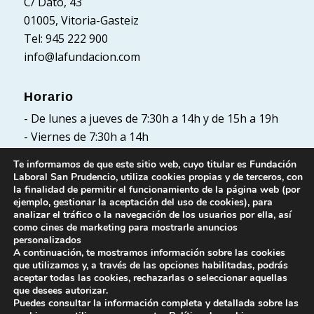
C/ Dato, 43
01005, Vitoria-Gasteiz
Tel: 945 222 900
info@lafundacion.com
Horario
- De lunes a jueves de 7:30h a 14h y de 15h a 19h
- Viernes de 7:30h a 14h
Te informamos de que este sitio web, cuyo titular es Fundación
Laboral San Prudencio, utiliza cookies propias y de terceros, con
la finalidad de permitir el funcionamiento de la página web (por
Políticas
ejemplo, gestionar la aceptación del uso de cookies), para
analizar el tráfico o la navegación de los usuarios por ella, así
Política de Privacidad
como cines de marketing para mostrarle anuncios
Política de cookies
personalizados
A continuación, te mostramos información sobre las cookies
Aviso Legal
que utilizamos y, a través de las opciones habilitadas, podrás
aceptar todas las cookies, rechazarlas o seleccionar aquellas
que desees autorizar.
Puedes consultar la información completa y detallada sobre las