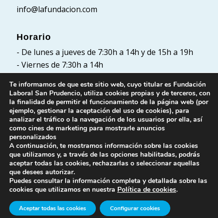
info@lafundacion.com
Horario
- De lunes a jueves de 7:30h a 14h y de 15h a 19h
- Viernes de 7:30h a 14h
Te informamos de que este sitio web, cuyo titular es Fundación
Laboral San Prudencio, utiliza cookies propias y de terceros, con
la finalidad de permitir el funcionamiento de la página web (por
Políticas
ejemplo, gestionar la aceptación del uso de cookies), para
analizar el tráfico o la navegación de los usuarios por ella, así
Política de Privacidad
como cines de marketing para mostrarle anuncios
Política de cookies
personalizados
A continuación, te mostramos información sobre las cookies
Aviso Legal
que utilizamos y, a través de las opciones habilitadas, podrás
aceptar todas las cookies, rechazarlas o seleccionar aquellas
que desees autorizar.
Puedes consultar la información completa y detallada sobre las
cookies que utilizamos en nuestra
Política de cookies
.
Aceptar todas las cookies
Configurar cookies
© Fundación Laboral San Prudencio. Todos los