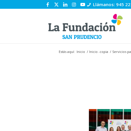
Llámanos: 945 22
Estás aquí:
Inicio
/
Inicio -copia
/
Servicios p