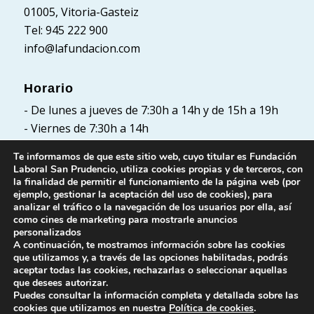
01005, Vitoria-Gasteiz
Tel: 945 222 900
info@lafundacion.com
Horario
- De lunes a jueves de 7:30h a 14h y de 15h a 19h
- Viernes de 7:30h a 14h
Te informamos de que este sitio web, cuyo titular es Fundación
Laboral San Prudencio, utiliza cookies propias y de terceros, con
la finalidad de permitir el funcionamiento de la página web (por
Políticas
ejemplo, gestionar la aceptación del uso de cookies), para
analizar el tráfico o la navegación de los usuarios por ella, así
Política de Privacidad
como cines de marketing para mostrarle anuncios
Política de cookies
personalizados
A continuación, te mostramos información sobre las cookies
Aviso Legal
que utilizamos y, a través de las opciones habilitadas, podrás
aceptar todas las cookies, rechazarlas o seleccionar aquellas
que desees autorizar.
Puedes consultar la información completa y detallada sobre las
cookies que utilizamos en nuestra
Política de cookies
.