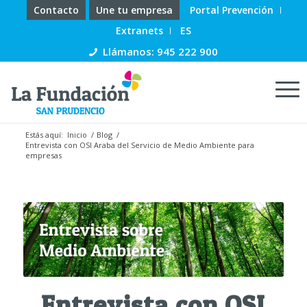
Contacto
Une tu empresa
Portal Prevención
Extranets
ES
Llámanos: 945 222 900
Estás aquí:
Inicio
/
Blog
/
Entrevista con OSI Araba del Servicio de Medio Ambiente para
empresas
Entrevista con OSI