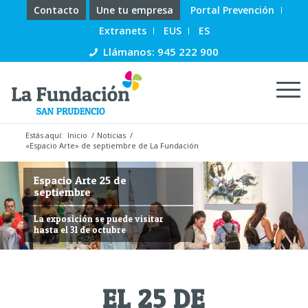
Contacto
Une tu empresa
Portal Prevención
Extranets
EUS
ES
Llámanos: 945 222 900
Estás aquí:
Inicio
/
Noticias
/
«Espacio Arte» de septiembre de La Fundación
Espacio Arte 25 de
septiembre
La exposición se puede visitar
hasta el 31 de octubre
EL 25 DE