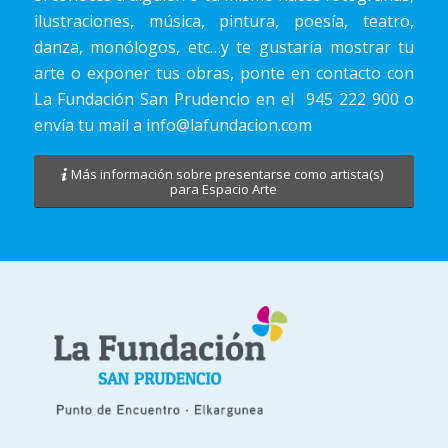
ilustraciones, música, pintura, poesía, teatro,
danza, monólogos, etc…y te gustaría mostrar tu
arte o exponer tus obras, ponte en contacto con
La Fundación San Prudencio en el
945 222 900
o
envía tu mail a
info@lafundacion.com
Más información sobre presentarse como artista(s)
para Espacio Arte