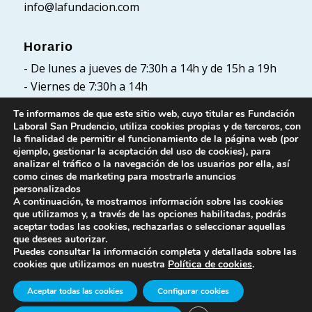
info@lafundacion.com
Horario
- De lunes a jueves de 7:30h a 14h y de 15h a 19h
- Viernes de 7:30h a 14h
Te informamos de que este sitio web, cuyo titular es Fundación
Laboral San Prudencio, utiliza cookies propias y de terceros, con
la finalidad de permitir el funcionamiento de la página web (por
Políticas
ejemplo, gestionar la aceptación del uso de cookies), para
analizar el tráfico o la navegación de los usuarios por ella, así
Política de Privacidad
como cines de marketing para mostrarle anuncios
Política de cookies
personalizados
A continuación, te mostramos información sobre las cookies
Aviso Legal
que utilizamos y, a través de las opciones habilitadas, podrás
aceptar todas las cookies, rechazarlas o seleccionar aquellas
que desees autorizar.
Puedes consultar la información completa y detallada sobre las
cookies que utilizamos en nuestra
Política de cookies
.
Aceptar todas las cookies
Configurar cookies
© Fundación Laboral San Prudencio. Todos los