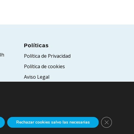
Políticas
0h
Política de Privacidad
Política de cookies
Aviso Legal
Cerrar el bann
Rechazar cookies salvo las necesarias