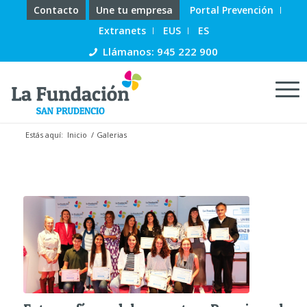
Contacto
Une tu empresa
Portal Prevención
Extranets
EUS
ES
Llámanos: 945 222 900
Estás aquí:
Inicio
/
Galerias